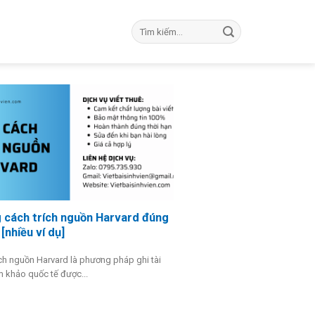
Tìm
kiếm:
 cách trích nguồn Harvard đúng
[nhiều ví dụ]
ch nguồn Harvard là phương pháp ghi tài
m khảo quốc tế được...