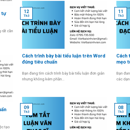
12
11
 tự
Th3
Th3
g rất cần
Cách trình bày bài tiểu luận trên Word
Cách t
đúng tiêu chuẩn
mẹo t
Bạn đang tìm cách trình bày bài tiểu luận đơn giản
Bạn đang
nhưng không kém phần...
các dạng
09
08
uẩn
Th3
Th3
ệc tạo