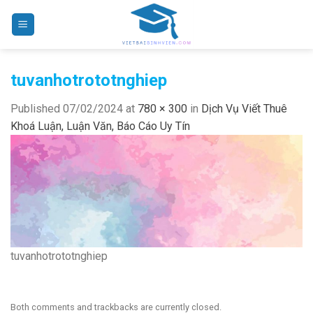
Skip
to
content
tuvanhotrototnghiep
Published
07/02/2024
at
780 × 300
in
Dịch Vụ Viết Thuê
Khoá Luận, Luận Văn, Báo Cáo Uy Tín
tuvanhotrototnghiep
Both comments and trackbacks are currently closed.