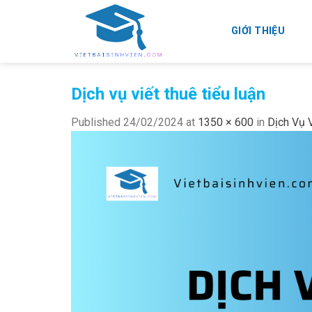
Skip
to
GIỚI THIỆU
content
Dịch vụ viết thuê tiểu luận
Published
24/02/2024
at
1350 × 600
in
Dịch Vụ V