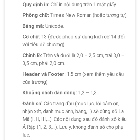
Quy định in:
Chỉ in nội dung trên 1 mặt giấy.
Phông chữ:
Times New Roman (hoặc tương tự).
Bảng mã:
Unicode.
Cỡ chữ:
13 (được phép sử dụng kích cỡ 14 đối
với tiêu đề chương).
Chỉnh lề:
Trên và dưới là 2,0 – 2,5 cm, trái 3,0 –
3,5 cm, phải 2,0 cm.
Header và Footer:
1,5 cm (xem thêm yêu cầu
của trường).
Khoảng cách dãn dòng:
1,2 – 1,3.
Đánh số:
Các trang đầu (mục lục, lời cảm ơn,
nhận xét, danh mục ảnh, bảng,…) sẽ dùng số La
Mã (I, II, III,…). Các nội dung sau đó đánh số kiểu
Ả Rập (1, 2, 3,…). Lưu ý, không đánh số cho phụ
lục.