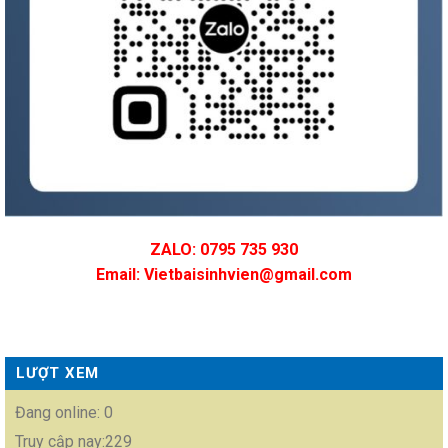
ZALO: 0795 735 930
Email: Vietbaisinhvien@gmail.com
LƯỢT XEM
Đang online: 0
Truy cập nay:229